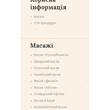
інформація
Масажі
СПА процедури
Масажі
Масаж «Ратнаабхьянга»
Шведський масаж
Класичний масаж
Карибський масаж
Масаж «Динаміт»
Масаж «Абхісек»
Голівудський ліфтинг
Масаж в 4 руки
Антицелюлітний масаж