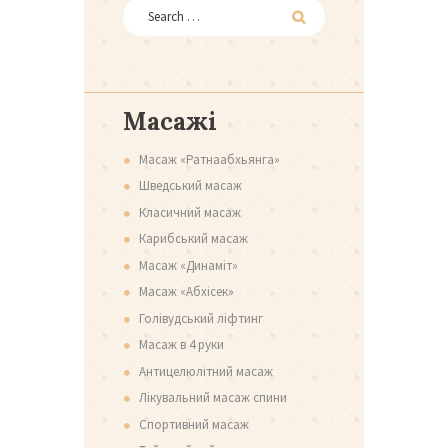
Масажі
Масаж «Ратнаабхьянга»
Шведський масаж
Класичний масаж
Карибський масаж
Масаж «Динаміт»
Масаж «Абхісек»
Голівудський ліфтинг
Масаж в 4 руки
Антицелюлітний масаж
Лікувальний масаж спини
Спортивний масаж