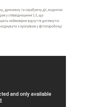
у, дренажну та скрабуючу дії, водночас
м у співвідношенні 1:3, що
ишить неймовірне відчуття доглянутої
поєднувати з прогрівом у фітопаробочці