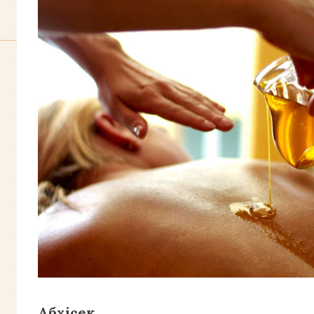
Абхісек