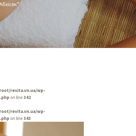
Абхісек”
ot/revita.vn.ua/wp-
a.php
on line
342
ot/revita.vn.ua/wp-
a.php
on line
343