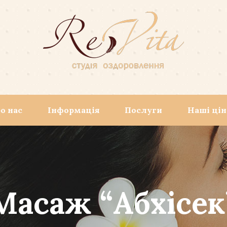
о нас
Інформація
Послуги
Наші ці
Масаж “Абхісек