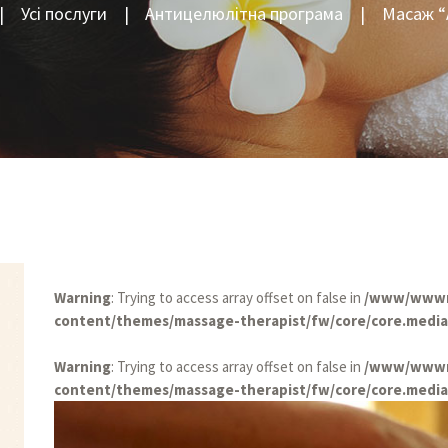
Усі послуги
Антицелюлітна програма
Масаж “
Warning
: Trying to access array offset on false in
/www/wwwro
content/themes/massage-therapist/fw/core/core.medi
Warning
: Trying to access array offset on false in
/www/wwwro
content/themes/massage-therapist/fw/core/core.medi