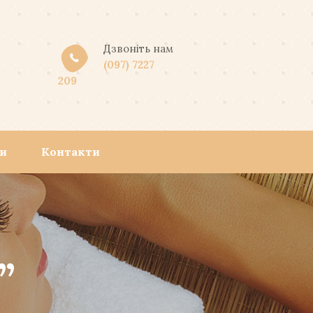
Дзвоніть нам
(097) 7227
209
ни
Контакти
”