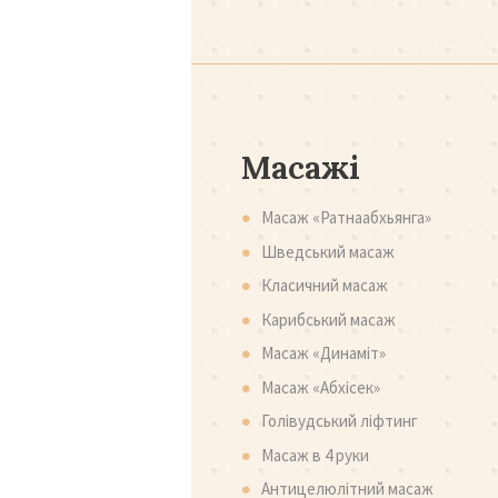
Масажі
Масаж «Ратнаабхьянга»
Шведський масаж
Класичний масаж
Карибський масаж
Масаж «Динаміт»
Масаж «Абхісек»
Голівудський ліфтинг
Масаж в 4 руки
Антицелюлітний масаж