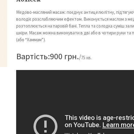
Медово-масляний масаж: поєднує антицелюлітну, підтягуюч
володіє розслабляючим ефектом. Виконується маслом з медо
розтоплюється на паровій бані. Тепла та солодка суміш зал
шкіри. Масаж можна виконувати в дві або в чотири руки та 
(або “Хаммам”).
Вартість:
900 грн.
75 хв.