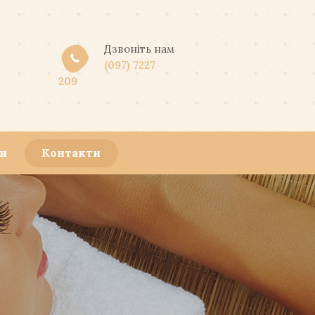
Дзвоніть нам
(097) 7227
209
ни
Контакти