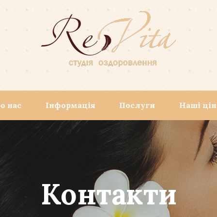
о нас
Інформація
Послуги
Наші ці
Контакти