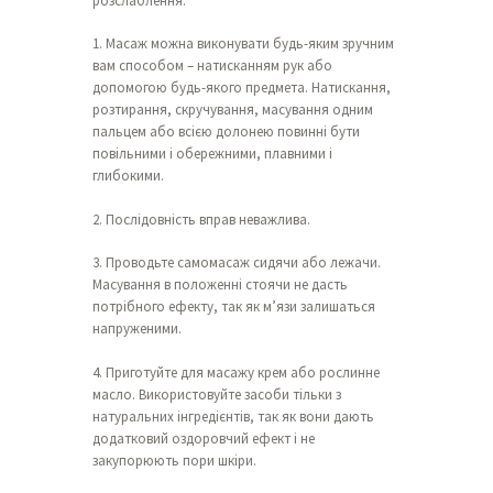
розслаблення.
1. Масаж можна виконувати будь-яким зручним
вам способом – натисканням рук або
допомогою будь-якого предмета. Натискання,
розтирання, скручування, масування одним
пальцем або всією долонею повинні бути
повільними і обережними, плавними і
глибокими.
2. Послідовність вправ неважлива.
3. Проводьте самомасаж сидячи або лежачи.
Масування в положенні стоячи не дасть
потрібного ефекту, так як м’язи залишаться
напруженими.
4. Приготуйте для масажу крем або рослинне
масло. Використовуйте засоби тільки з
натуральних інгредієнтів, так як вони дають
додатковий оздоровчий ефект і не
закупорюють пори шкіри.