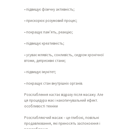
• підвищує фізичну активність;
• прискорює розумовий процес;
• покращує пам’ять, реакцію;
• підвищує креативність;
• усуває млявість, сонливість, сидром хронічної
втоми, депресивні стани;
• підвищує імунітет;
• покращує стан внутрішніх органів.
Розслаблення настає відразу після масажу. Але
ця процедура має і накопичувальний ефект.
особливості техніки
Розслабляючий масаж – це глибокі, повільні
продавлювання, які приносять заспокоєння і