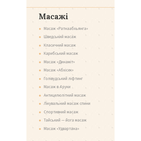
Масажі
Масаж «Ратнаабхьянга»
Шведський масаж
Класичний масаж
Карибський масаж
Масаж «Динаміт»
Масаж «Абхісек»
Голівудський ліфтинг
Масаж в 4 руки
Антицелюлітний масаж
Лікувальний масаж спини
Спортивний масаж
Тайський — йога масаж
Масаж «Удвартана»