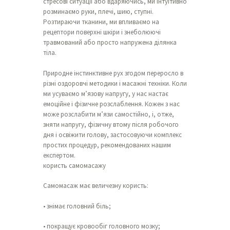
стресові ситуації або вдаряючись, ми інтуїтивно
розминаємо руки, плечі, шию, ступні.
Розтираючи тканини, ми впливаємо на
рецептори поверхні шкіри і знеболюючі
травмований або просто напружена ділянка
тіла.
Природне інстинктивне рух згодом переросло в
різні оздоровчі методики і масажні техніки. Коли
ми усуваємо м’язову напругу, у нас настає
емоційне і фізичне розслаблення. Кожен з нас
може розслабити м’язи самостійно, і, отже,
зняти напругу, фізичну втому після робочого
дня і освіжити голову, застосовуючи комплекс
простих процедур, рекомендованих нашим
експертом.
користь самомасажу
Самомасаж має величезну користь:
• знімає головний біль;
• покращує кровообіг головного мозку;